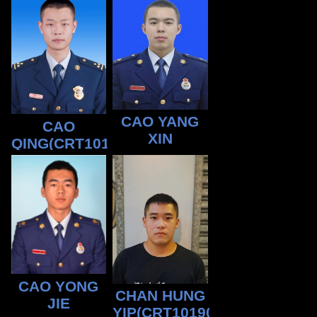
CAO YANG
CAO
XIN
QING(CRT10190404)
CAO YONG
CHAN HUNG
JIE
YIP(CRT10190455)